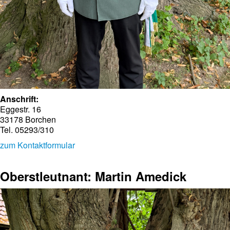
Anschrift:
Eggestr. 16
33178 Borchen
Tel. 05293/310
zum Kontaktformular
Oberstleutnant: Martin Amedick