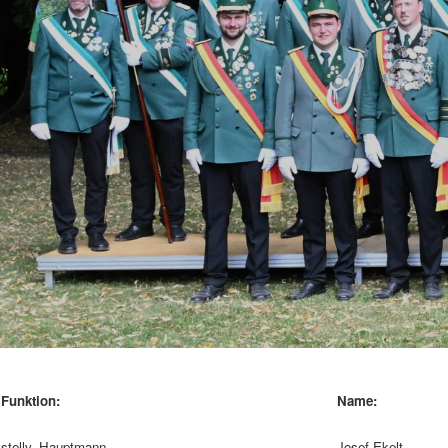
Funktion:
Name:
stellv. Hauptmann
Josef Ekelt