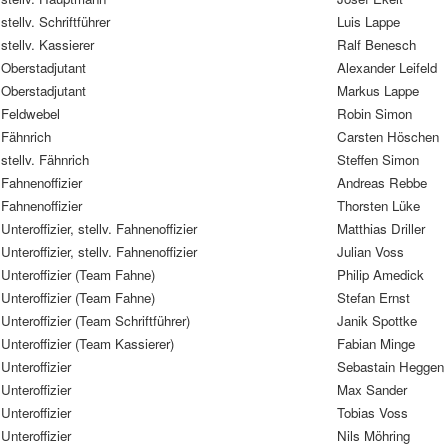
stellv. Schriftführer
Luis Lappe
stellv. Kassierer
Ralf Benesch
Oberstadjutant
Alexander Leifeld
Oberstadjutant
Markus Lappe
Feldwebel
Robin Simon
Fähnrich
Carsten Höschen
stellv. Fähnrich
Steffen Simon
Fahnenoffizier
Andreas Rebbe
Fahnenoffizier
Thorsten Lüke
Unteroffizier, stellv. Fahnenoffizier
Matthias Driller
Unteroffizier, stellv. Fahnenoffizier
Julian Voss
Unteroffizier (Team Fahne)
Philip Amedick
Unteroffizier (Team Fahne)
Stefan Ernst
Unteroffizier (Team Schriftführer)
Janik Spottke
Unteroffizier (Team Kassierer)
Fabian Minge
Unteroffizier
Sebastain Heggen
Unteroffizier
Max Sander
Unteroffizier
Tobias Voss
Unteroffizier
Nils Möhring