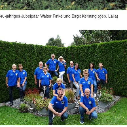
40-jähriges Jubelpaar Walter Finke und Birgit Kersting (geb. Lalla)